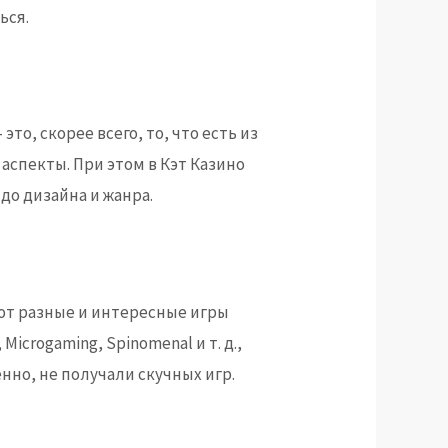
ься.
то, скорее всего, то, что есть из
аспекты. При этом в Кэт Казино
до дизайна и жанра.
ют разные и интересные игры
icrogaming, Spinomenal и т. д.,
нно, не получали скучных игр.