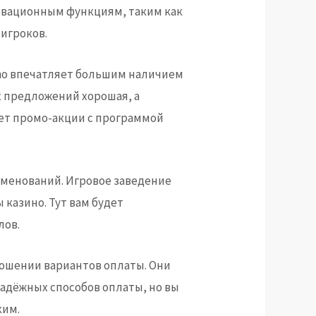
овационным функциям, таким как
 игроков.
sino впечатляет большим наличием
х предложений хорошая, а
ает промо-акции с программой
аименований. Игровое заведение
казино. Тут вам будет
лов.
ношении вариантов оплаты. Они
надёжных способов оплаты, но вы
ким.