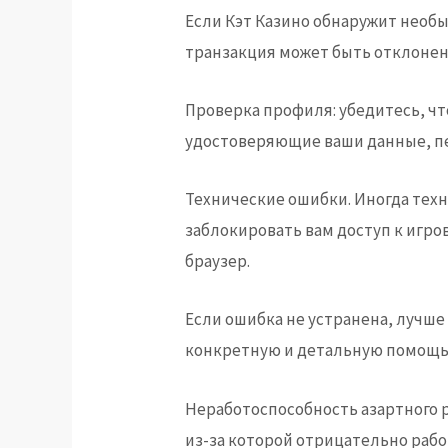
Если Кэт Казино обнаружит необы
транзакция может быть отклонена
Проверка профиля: убедитесь, ч
удостоверяющие ваши данные, пе
Технические ошибки. Иногда техн
заблокировать вам доступ к игр
браузер.
Если ошибка не устранена, лучше
конкретную и детальную помощь
Неработоспособность азартного р
из-за которой отрицательно работ