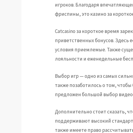
игроков. Благодаря впечатляюще
фриспины, это казино за коротко
Catcasino за короткое время зар
приветственных бонусов. Здесь е
условия приемлемые. Также суще
лояльности и еженедельные бес
Выбор игр — одно из самых сильн
также позаботилось о том, чтобы
предложен большой выбор видеос
Дополнительно стоит сказать, чт
поддерживают высокий стандарт. 
также имеете право рассчитывать