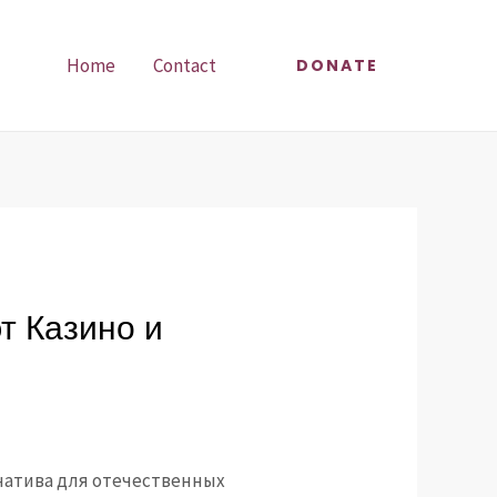
Home
Contact
DONATE
т Казино и
рнатива для отечественных