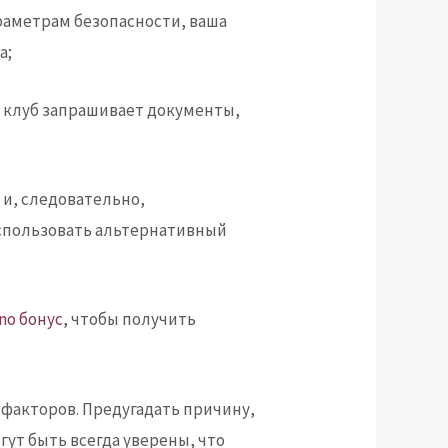
раметрам безопасности, ваша
а;
й клуб запрашивает документы,
 и, следовательно,
использовать альтернативный
ino бонус
, чтобы получить
 факторов. Предугадать причину,
гут быть всегда уверены, что