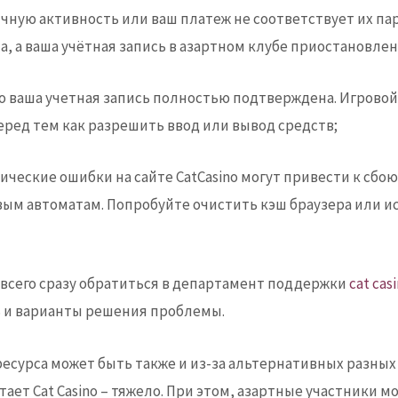
чную активность или ваш платеж не соответствует их па
, а ваша учётная запись в азартном клубе приостановлен
то ваша учетная запись полностью подтверждена. Игрово
ред тем как разрешить ввод или вывод средств;
ические ошибки на сайте CatCasino могут привести к сбою
овым автоматам. Попробуйте очистить кэш браузера или 
 всего сразу обратиться в департамент поддержки
cat cas
 и варианты решения проблемы.
есурса может быть также и из-за альтернативных разных
ает Cat Casino – тяжело. При этом, азартные участники мо