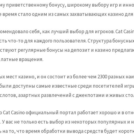
му приветственному бонусу, широкому выбору игр и инн
е время стало одним из самых захватывающих казино для
екомендовало себя, как лучший выбор для игроков. Cat Ca
сть что-то для каждого пользователя. Структура бонусны
ствуют регулярные бонусы на депозит и казино предлаг
платные вращения.
ых мест казино, и он состоит из более чем 2300 разных н
 были доступны самые известные среди посетителей игры 
лотов, азартных развлечений с джекпотами и живых сто
о Cat Casino официальный портал работает хорошо и в от
У вас не только есть выбор из некоторых популярных и 
 на то, что время обработки вывода средств будет корот