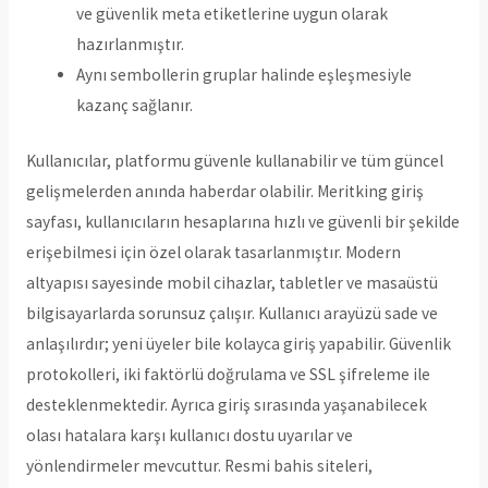
ve güvenlik meta etiketlerine uygun olarak
hazırlanmıştır.
Aynı sembollerin gruplar halinde eşleşmesiyle
kazanç sağlanır.
Kullanıcılar, platformu güvenle kullanabilir ve tüm güncel
gelişmelerden anında haberdar olabilir. Meritking giriş
sayfası, kullanıcıların hesaplarına hızlı ve güvenli bir şekilde
erişebilmesi için özel olarak tasarlanmıştır. Modern
altyapısı sayesinde mobil cihazlar, tabletler ve masaüstü
bilgisayarlarda sorunsuz çalışır. Kullanıcı arayüzü sade ve
anlaşılırdır; yeni üyeler bile kolayca giriş yapabilir. Güvenlik
protokolleri, iki faktörlü doğrulama ve SSL şifreleme ile
desteklenmektedir. Ayrıca giriş sırasında yaşanabilecek
olası hatalara karşı kullanıcı dostu uyarılar ve
yönlendirmeler mevcuttur. Resmi bahis siteleri,