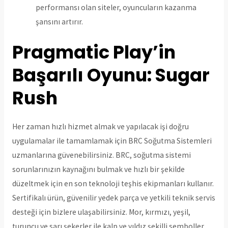
performansı olan siteler, oyuncuların kazanma
şansını artırır.
Pragmatic Play’in
Başarılı Oyunu: Sugar
Rush
Her zaman hızlı hizmet almak ve yapılacak işi doğru
uygulamalar ile tamamlamak için BRC Soğutma Sistemleri
uzmanlarına güvenebilirsiniz. BRC, soğutma sistemi
sorunlarınızın kaynağını bulmak ve hızlı bir şekilde
düzeltmek için en son teknoloji teşhis ekipmanları kullanır.
Sertifikalı ürün, güvenilir yedek parça ve yetkili teknik servis
desteği için bizlere ulaşabilirsiniz. Mor, kırmızı, yeşil,
turuncu ve sarı şekerler ile kalp ve yıldız şekilli semboller