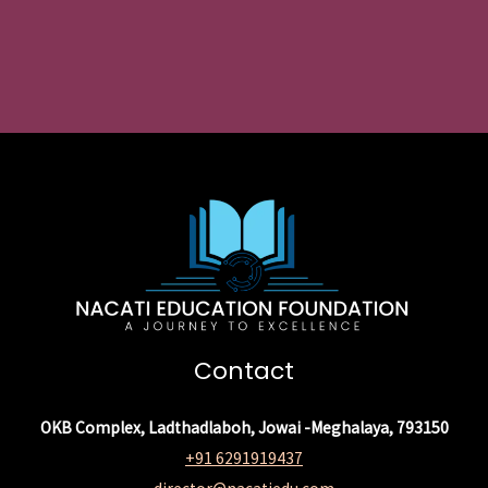
Contact
OKB Complex, Ladthadlaboh, Jowai -Meghalaya, 793150
+91 6291919437