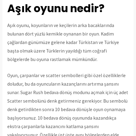
Aşık oyunu nedir?
Aşık oyunu, koyunların ve keçilerin arka bacaklarında
bulunan dört yüzlü kemikle oynanan bir oyun. Kadim
çağlardan günümüze gelene kadar Türkistan ve Türkiye
başta olmak üzere Türklerin yayıldığı tüm coğrafi
bölgelerde bu oyuna rastlamak mümkündür.
Oyun, çarpanlar ve scatter sembolleri gibi özel özelliklerle
doludur, bu da oyuncuların kazançlarını artırma şansını
sunar. Sugar Rush bedava dönüş modunu açmak için üç adet
Scatter sembolünü denk getirmeniz gerekiyor. Bu sembolü
denk getirdikten sonra 10 bedava dönüşle oyun oynamaya
başlıyorsunuz. 10 bedava dönüş oyununda kazandıkça
ekstra çarpanlarla kazancını katlama şansını
yakalıyorsunuz. Özellikle üst üste aynı bölgelerden elde